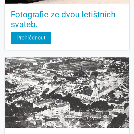
Fotografie ze dvou letištních
svateb.
Prohlédnout