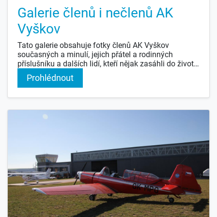
Galerie členů i nečlenů AK
Vyškov
Tato galerie obsahuje fotky členů AK Vyškov
současných a minulí, jejich přátel a rodinných
příslušníku a dalších lidí, kteří nějak zasáhli do života
aeroklubu. Zdaleka není kompletní, ale slibuji, že se ji
Prohlédnout
budu snažit doplňovat. U příjmení převážně uvádím
jen první písmeno. Fotky jsou různé kvality. Ty starší
jsou převážně scanovány z malých pozitivů a některé
né jen jednou. Proto nestřílejte na fotografa. Dělá co
může. U všech fotek také není autorem. Některé jsou
od Petra H., Karla P. a možná i od někoho dalšího.
Kdybych se někde dopustil omylu nebo někde bylo
místo jména "??" a vy jste věděli, kdo to je, tak mi
prosím, napište a já to opravím.