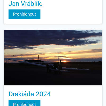
Jan Vráblík.
Prohlédnout
Drakiáda 2024
Prohlédnout