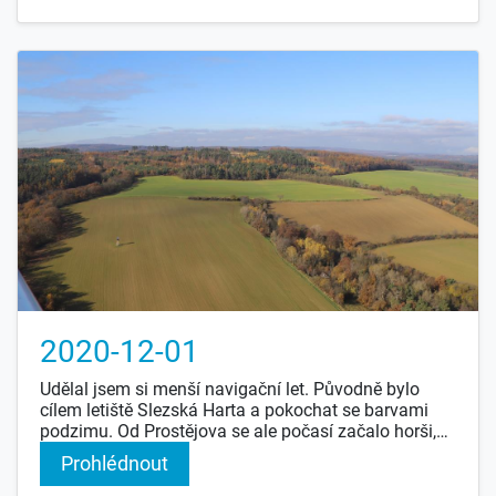
2020-12-01
Udělal jsem si menší navigační let. Původně bylo
cílem letiště Slezská Harta a pokochat se barvami
podzimu. Od Prostějova se ale počasí začalo horši,
takže to nakonec bylo hodně náročné i na náhradní
Prohlédnout
cíl - ULL letiště Šumvald. Potom jsem si zaletěl ještě
do Záhoří a domů. Ve Vyškově bylo krásně, šest