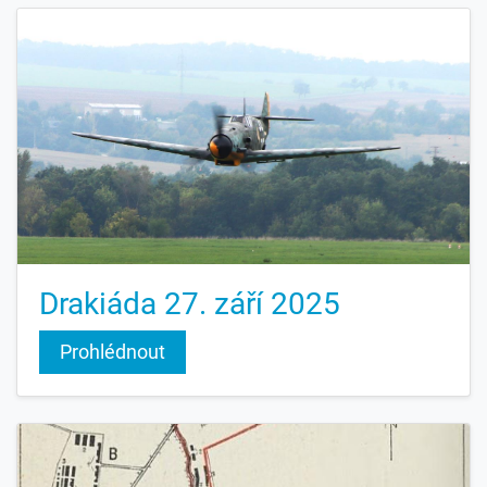
Drakiáda 27. ‎září ‎2025
Prohlédnout