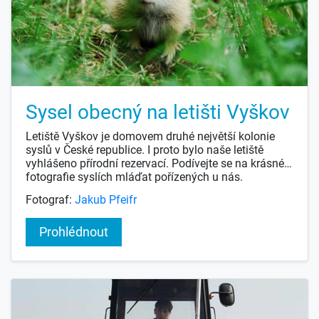
Sysel obecný na letišti Vyškov
Letiště Vyškov je domovem druhé největší kolonie
syslů v České republice. I proto bylo naše letiště
vyhlášeno přírodní rezervací. Podívejte se na krásné
fotografie syslích mláďat pořízených u nás.
Fotograf:
Jakub Pfeifr
Prohlédnout