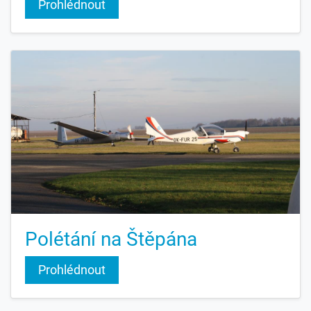
Prohlédnout
Polétání na Štěpána
Prohlédnout