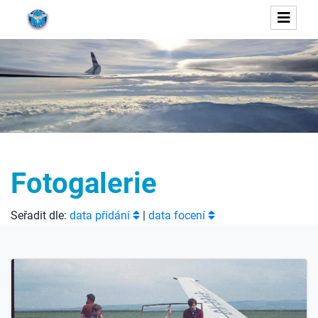
Fotogalerie
Seřadit dle:
data přidání
|
data focení