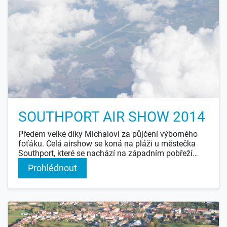
SOUTHPORT AIR SHOW 2014
Předem velké díky Michalovi za půjčení výborného
foťáku. Celá airshow se koná na pláži u městečka
Southport, které se nachází na západním pobřeží
Anglie, 20 mil severně od města Liverpool. Akce se
Prohlédnout
koná jednou za dva roky. Na pláži se uválcují tři
dráhy do trojúhelníku, které slouží pro sportovní
letadla a ULLa. Vystupující stroje přilétávají z
nedalekých letišť, zejména z letiště u města
Blackpool. Cesta na airshow byla letecky z Brna do
Lutonu a pak autem napříč Anglií do Southportu.