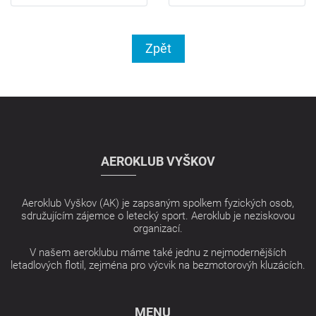
Zpět
AEROKLUB VYŠKOV
Aeroklub Vyškov (AK) je zapsaným spolkem fyzických osob,
sdružujícím zájemce o letecký sport. Aeroklub je neziskovou
organizací.
V našem aeroklubu máme také jednu z nejmodernějších
letadlových flotil, zejména pro výcvik na bezmotorovýh kluzácích.
MENU