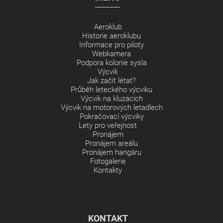
Aeroklub
Historie aeroklubu
Informace pro piloty
Webkamera
Podpora kolonie sysla
Výcvik
Jak začít létat?
Průběh leteckého výcviku
Výcvik na kluzácích
Výcvik na motorových letadlech
Pokračovací výcviky
Lety pro veřejnost
Pronájem
Pronájem areálu
Pronájem hangáru
Fotogalerie
Kontakty
KONTAKT