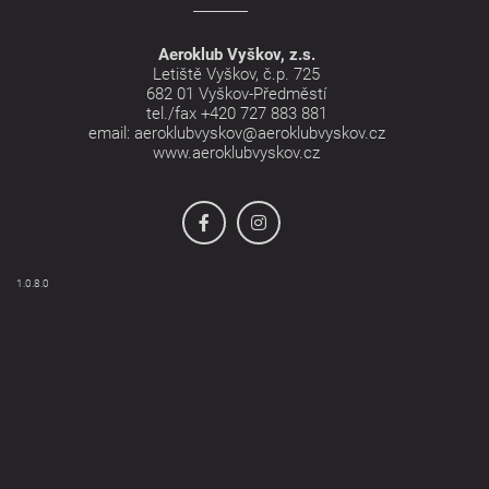
Aeroklub Vyškov, z.s.
Letiště Vyškov, č.p. 725
682 01 Vyškov-Předměstí
tel./fax
+420 727 883 881
email:
aeroklubvyskov@aeroklubvyskov.cz
www.aeroklubvyskov.cz
1.0.8.0