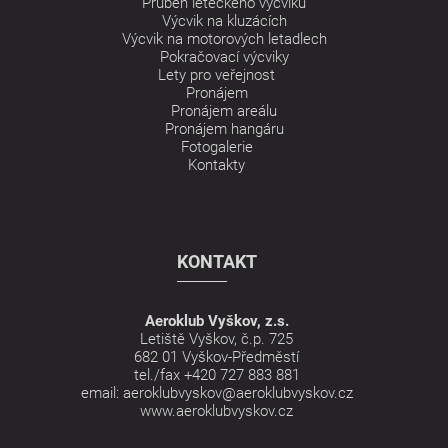
Průběh leteckého výcviku
Výcvik na kluzácích
Výcvik na motorových letadlech
Pokračovací výcviky
Lety pro veřejnost
Pronájem
Pronájem areálu
Pronájem hangáru
Fotogalerie
Kontakty
KONTAKT
Aeroklub Vyškov, z.s.
Letiště Vyškov, č.p. 725
682 01 Vyškov-Předměstí
tel./fax
+420 727 883 881
email:
aeroklubvyskov@aeroklubvyskov.cz
www.aeroklubvyskov.cz