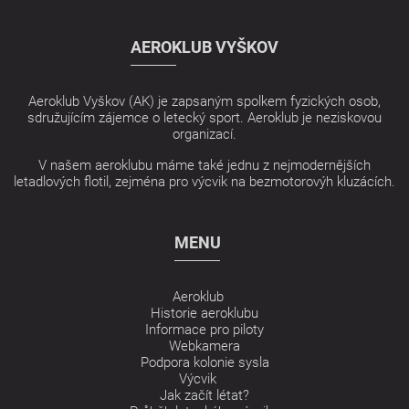
AEROKLUB VYŠKOV
Aeroklub Vyškov (AK) je zapsaným spolkem fyzických osob,
sdružujícím zájemce o letecký sport. Aeroklub je neziskovou
organizací.
V našem aeroklubu máme také jednu z nejmodernějších
letadlových flotil, zejména pro výcvik na bezmotorovýh kluzácích.
MENU
Aeroklub
Historie aeroklubu
Informace pro piloty
Webkamera
Podpora kolonie sysla
Výcvik
Jak začít létat?