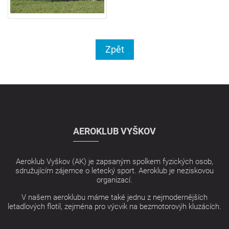
Zpět
AEROKLUB VYŠKOV
Aeroklub Vyškov (AK) je zapsaným spolkem fyzických osob,
sdružujícím zájemce o letecký sport. Aeroklub je neziskovou
organizací.
V našem aeroklubu máme také jednu z nejmodernějších
letadlových flotil, zejména pro výcvik na bezmotorovýh kluzácích.