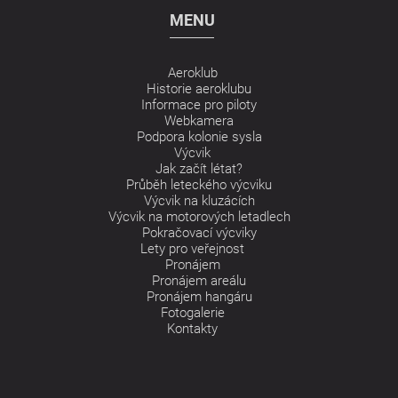
MENU
Aeroklub
Historie aeroklubu
Informace pro piloty
Webkamera
Podpora kolonie sysla
Výcvik
Jak začít létat?
Průběh leteckého výcviku
Výcvik na kluzácích
Výcvik na motorových letadlech
Pokračovací výcviky
Lety pro veřejnost
Pronájem
Pronájem areálu
Pronájem hangáru
Fotogalerie
Kontakty