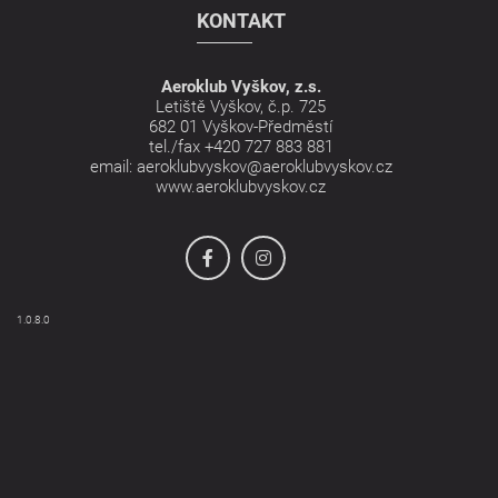
KONTAKT
Aeroklub Vyškov, z.s.
Letiště Vyškov, č.p. 725
682 01 Vyškov-Předměstí
tel./fax
+420 727 883 881
email:
aeroklubvyskov@aeroklubvyskov.cz
www.aeroklubvyskov.cz
1.0.8.0