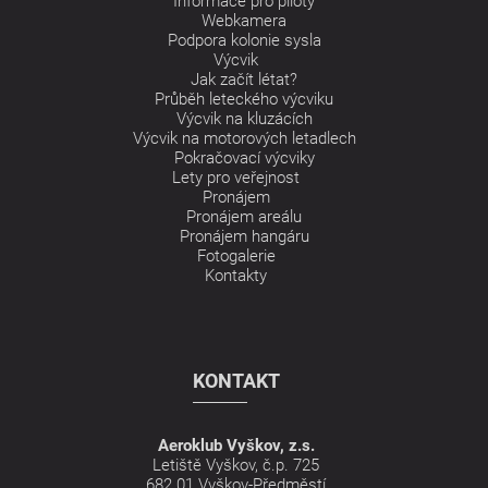
Informace pro piloty
Webkamera
Podpora kolonie sysla
Výcvik
Jak začít létat?
Průběh leteckého výcviku
Výcvik na kluzácích
Výcvik na motorových letadlech
Pokračovací výcviky
Lety pro veřejnost
Pronájem
Pronájem areálu
Pronájem hangáru
Fotogalerie
Kontakty
KONTAKT
Aeroklub Vyškov, z.s.
Letiště Vyškov, č.p. 725
682 01 Vyškov-Předměstí