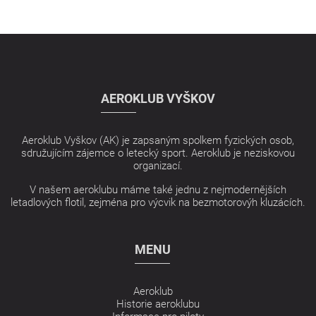
AEROKLUB VYŠKOV
Aeroklub Vyškov (AK) je zapsaným spolkem fyzických osob,
sdružujícím zájemce o letecký sport. Aeroklub je neziskovou
organizací.
V našem aeroklubu máme také jednu z nejmodernějších
letadlových flotil, zejména pro výcvik na bezmotorovýh kluzácích.
MENU
Aeroklub
Historie aeroklubu