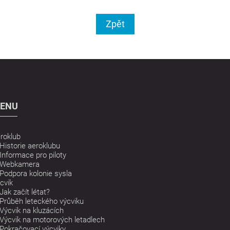
Zpět
ENU
roklub
Historie aeroklubu
Informace pro piloty
Webkamera
Podpora kolonie sysla
cvik
Jak začít létat?
Průběh leteckého výcviku
Výcvik na kluzácích
Výcvik na motorových letadlech
Pokračovací výcviky