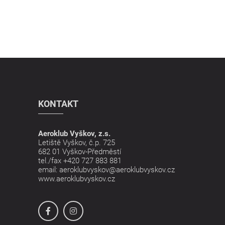
KONTAKT
Aeroklub Vyškov, z.s.
Letiště Vyškov, č.p. 725
682 01 Vyškov-Předměstí
tel./fax
+420 727 883 881
email:
aeroklubvyskov@aeroklubvyskov.cz
www.aeroklubvyskov.cz