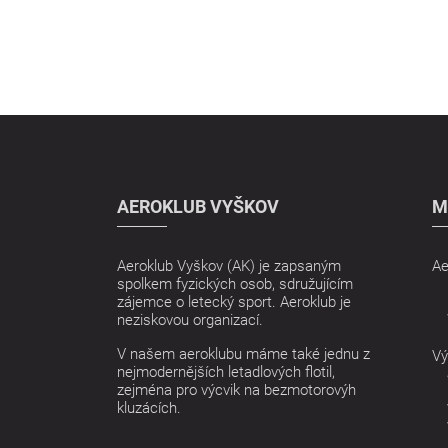
AEROKLUB VYŠKOV
M
Aeroklub Vyškov (AK) je zapsaným
Ae
spolkem fyzických osob, sdružujícím
zájemce o letecký sport. Aeroklub je
neziskovou organizací.
V našem aeroklubu máme také jednu z
Vý
nejmodernějších letadlových flotil,
zejména pro výcvik na bezmotorovýh
kluzácích.