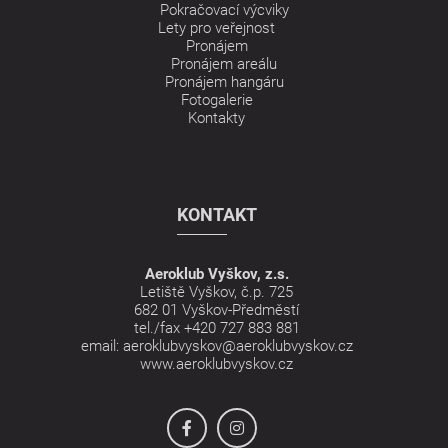
Pokračovací výcviky
Lety pro veřejnost
Pronájem
Pronájem areálu
Pronájem hangáru
Fotogalerie
Kontakty
KONTAKT
Aeroklub Vyškov, z.s.
Letiště Vyškov, č.p. 725
682 01 Vyškov-Předměstí
tel./fax
+420 727 883 881
email:
aeroklubvyskov@aeroklubvyskov.cz
www.aeroklubvyskov.cz