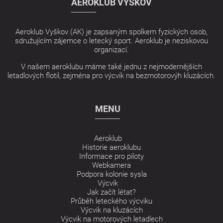
AEROKLUB VYŠKOV
Aeroklub Vyškov (AK) je zapsaným spolkem fyzických osob,
sdružujícím zájemce o letecký sport. Aeroklub je neziskovou
organizací.
V našem aeroklubu máme také jednu z nejmodernějších
letadlových flotil, zejména pro výcvik na bezmotorovýh kluzácích.
MENU
Aeroklub
Historie aeroklubu
Informace pro piloty
Webkamera
Podpora kolonie sysla
Výcvik
Jak začít létat?
Průběh leteckého výcviku
Výcvik na kluzácích
Výcvik na motorových letadlech