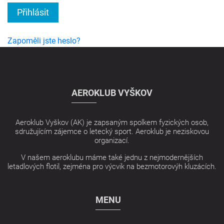
Přihlásit
Zapoměli jste heslo?
AEROKLUB VYŠKOV
Aeroklub Vyškov (AK) je zapsaným spolkem fyzických osob,
sdružujícím zájemce o letecký sport. Aeroklub je neziskovou
organizací.
V našem aeroklubu máme také jednu z nejmodernějších
letadlových flotil, zejména pro výcvik na bezmotorovýh kluzácích.
MENU