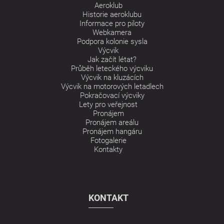
Aeroklub
Historie aeroklubu
Informace pro piloty
Webkamera
Podpora kolonie sysla
Výcvik
Jak začít létat?
Průběh leteckého výcviku
Výcvik na kluzácích
Výcvik na motorových letadlech
Pokračovací výcviky
Lety pro veřejnost
Pronájem
Pronájem areálu
Pronájem hangáru
Fotogalerie
Kontakty
KONTAKT