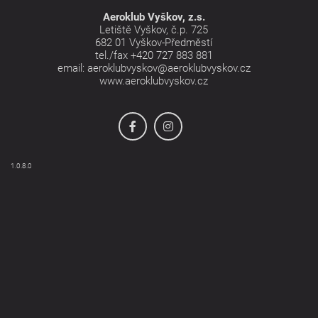
Aeroklub Vyškov, z.s.
Letiště Vyškov, č.p. 725
682 01 Vyškov-Předměstí
tel./fax
+420 727 883 881
email:
aeroklubvyskov@aeroklubvyskov.cz
www.aeroklubvyskov.cz
1.0.8.0