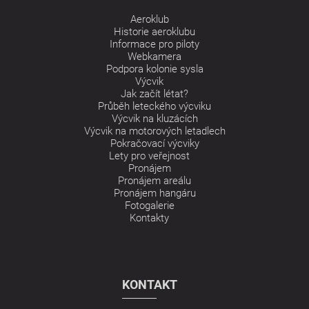
Aeroklub
Historie aeroklubu
Informace pro piloty
Webkamera
Podpora kolonie sysla
Výcvik
Jak začít létat?
Průběh leteckého výcviku
Výcvik na kluzácích
Výcvik na motorových letadlech
Pokračovací výcviky
Lety pro veřejnost
Pronájem
Pronájem areálu
Pronájem hangáru
Fotogalerie
Kontakty
KONTAKT