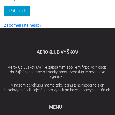
Přihlásit
Zapoměli jste heslo?
AEROKLUB VYŠKOV
Aeroklub Vyškov (AK) je zapsaným spolkem fyzických osob,
sdružujícím zájemce o letecký sport. Aeroklub je neziskovou
organizací.
V našem aeroklubu máme také jednu z nejmodernějších
letadlových flotil, zejména pro výcvik na bezmotorovýh kluzácích.
MENU