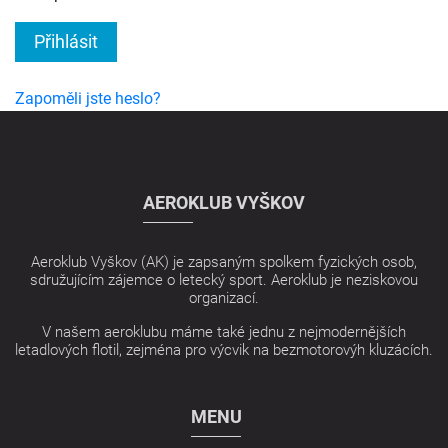
Přihlásit
Zapoměli jste heslo?
AEROKLUB VYŠKOV
Aeroklub Vyškov (AK) je zapsaným spolkem fyzických osob,
sdružujícím zájemce o letecký sport. Aeroklub je neziskovou
organizací.
V našem aeroklubu máme také jednu z nejmodernějších
letadlových flotil, zejména pro výcvik na bezmotorovýh kluzácích.
MENU