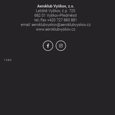
Aeroklub Vyškov, z.s.
Letiště Vyškov, č.p. 725
682 01 Vyškov-Předměstí
tel./fax
+420 727 883 881
email:
aeroklubvyskov@aeroklubvyskov.cz
www.aeroklubvyskov.cz
1.0.8.0