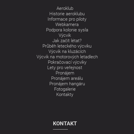
Aeroklub
Historie aeroklubu
Informace pro piloty
Webkamera
Podpora kolonie sysla
Výcvik
Jak začít létat?
Průběh leteckého výcviku
Výcvik na kluzácích
Výcvik na motorových letadlech
Pokračovací výcviky
Lety pro veřejnost
Pronájem
Pronájem areálu
Pronájem hangáru
Fotogalerie
Kontakty
KONTAKT