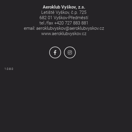
Aeroklub Vyškov, z.s.
Letiště Vyškov, č.p. 725
682 01 Vyškov-Předměstí
tel./fax
+420 727 883 881
email:
aeroklubvyskov@aeroklubvyskov.cz
www.aeroklubvyskov.cz
1.0.8.0