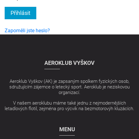
Přihlásit
Zapoměli jste heslo?
AEROKLUB VYŠKOV
Aeroklub Vyškov (AK) je zapsaným spolkem fyzických osob,
sdružujícím zájemce o letecký sport. Aeroklub je neziskovou
organizací.
V našem aeroklubu máme také jednu z nejmodernějších
letadlových flotil, zejména pro výcvik na bezmotorovýh kluzácích.
MENU