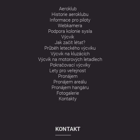
Aeroklub
Historie aeroklubu
Informace pro piloty
Webkamera
Podpora kolonie sysla
Výcvik
Jak začít létat?
Průběh leteckého výcviku
Výcvik na kluzácích
Výcvik na motorových letadlech
Pokračovací výcviky
Lety pro veřejnost
Pronájem
Pronájem areálu
Pronájem hangáru
Fotogalerie
Kontakty
KONTAKT