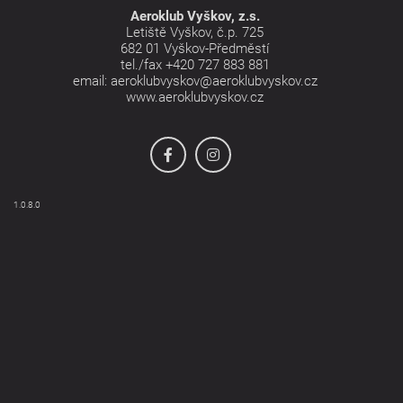
Aeroklub Vyškov, z.s.
Letiště Vyškov, č.p. 725
682 01 Vyškov-Předměstí
tel./fax
+420 727 883 881
email:
aeroklubvyskov@aeroklubvyskov.cz
www.aeroklubvyskov.cz
1.0.8.0