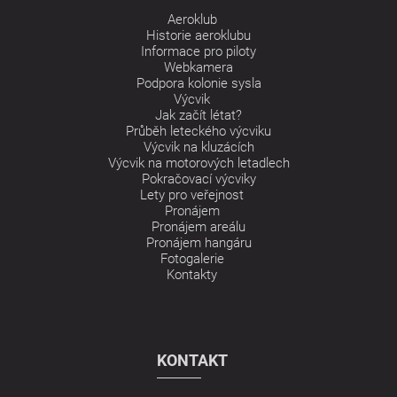
Aeroklub
Historie aeroklubu
Informace pro piloty
Webkamera
Podpora kolonie sysla
Výcvik
Jak začít létat?
Průběh leteckého výcviku
Výcvik na kluzácích
Výcvik na motorových letadlech
Pokračovací výcviky
Lety pro veřejnost
Pronájem
Pronájem areálu
Pronájem hangáru
Fotogalerie
Kontakty
KONTAKT