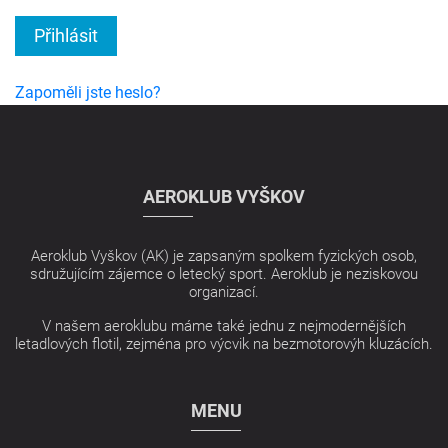
Přihlásit
Zapoměli jste heslo?
AEROKLUB VYŠKOV
Aeroklub Vyškov (AK) je zapsaným spolkem fyzických osob,
sdružujícím zájemce o letecký sport. Aeroklub je neziskovou
organizací.
V našem aeroklubu máme také jednu z nejmodernějších
letadlových flotil, zejména pro výcvik na bezmotorovýh kluzácích.
MENU