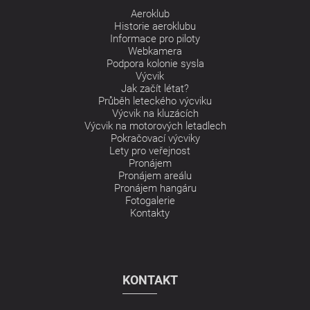
Aeroklub
Historie aeroklubu
Informace pro piloty
Webkamera
Podpora kolonie sysla
Výcvik
Jak začít létat?
Průběh leteckého výcviku
Výcvik na kluzácích
Výcvik na motorových letadlech
Pokračovací výcviky
Lety pro veřejnost
Pronájem
Pronájem areálu
Pronájem hangáru
Fotogalerie
Kontakty
KONTAKT