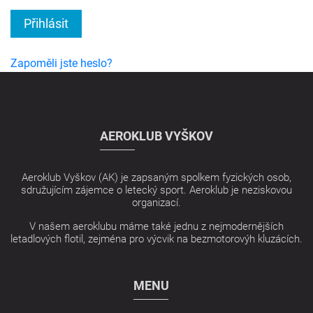
Přihlásit
Zapoměli jste heslo?
AEROKLUB VYŠKOV
Aeroklub Vyškov (AK) je zapsaným spolkem fyzických osob,
sdružujícím zájemce o letecký sport. Aeroklub je neziskovou
organizací.
V našem aeroklubu máme také jednu z nejmodernějších
letadlových flotil, zejména pro výcvik na bezmotorovýh kluzácích.
MENU