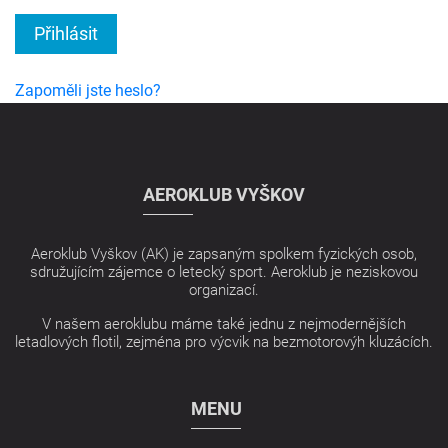
Přihlásit
Zapoměli jste heslo?
AEROKLUB VYŠKOV
Aeroklub Vyškov (AK) je zapsaným spolkem fyzických osob,
sdružujícím zájemce o letecký sport. Aeroklub je neziskovou
organizací.
V našem aeroklubu máme také jednu z nejmodernějších
letadlových flotil, zejména pro výcvik na bezmotorovýh kluzácích.
MENU