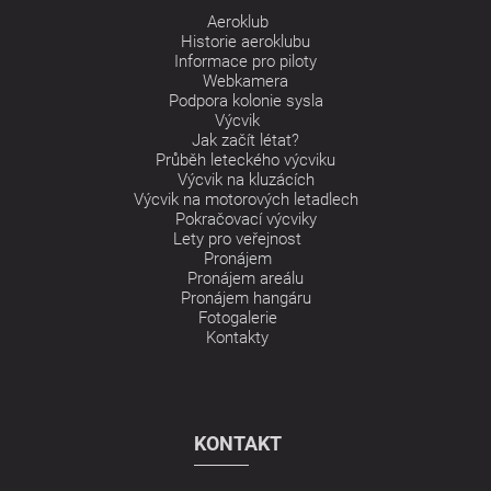
Aeroklub
Historie aeroklubu
Informace pro piloty
Webkamera
Podpora kolonie sysla
Výcvik
Jak začít létat?
Průběh leteckého výcviku
Výcvik na kluzácích
Výcvik na motorových letadlech
Pokračovací výcviky
Lety pro veřejnost
Pronájem
Pronájem areálu
Pronájem hangáru
Fotogalerie
Kontakty
KONTAKT