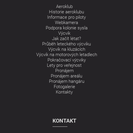
Aeroklub
Historie aeroklubu
Informace pro piloty
Webkamera
Podpora kolonie sysla
Výcvik
Jak začít létat?
Průběh leteckého výcviku
Výcvik na kluzácích
Výcvik na motorových letadlech
Pokračovací výcviky
Lety pro veřejnost
Pronájem
Pronájem areálu
Pronájem hangáru
Fotogalerie
Kontakty
KONTAKT