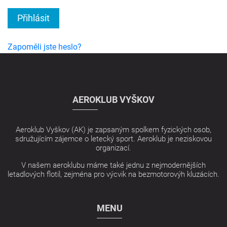
Přihlásit
Zapoměli jste heslo?
AEROKLUB VYŠKOV
Aeroklub Vyškov (AK) je zapsaným spolkem fyzických osob,
sdružujícím zájemce o letecký sport. Aeroklub je neziskovou
organizací.
V našem aeroklubu máme také jednu z nejmodernějších
letadlových flotil, zejména pro výcvik na bezmotorovýh kluzácích.
MENU