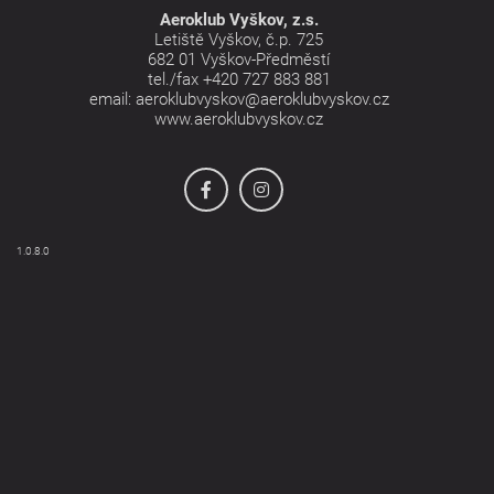
Aeroklub Vyškov, z.s.
Letiště Vyškov, č.p. 725
682 01 Vyškov-Předměstí
tel./fax
+420 727 883 881
email:
aeroklubvyskov@aeroklubvyskov.cz
www.aeroklubvyskov.cz
1.0.8.0