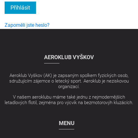
Přihlásit
Zapoměli jste heslo?
AEROKLUB VYŠKOV
Aeroklub Vyškov (AK) je zapsaným spolkem fyzických osob,
sdružujícím zájemce o letecký sport. Aeroklub je neziskovou
organizací.
V našem aeroklubu máme také jednu z nejmodernějších
letadlových flotil, zejména pro výcvik na bezmotorovýh kluzácích.
MENU