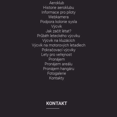
Aeroklub
Historie aeroklubu
Informace pro piloty
Webkamera
Podpora kolonie sysla
Výcvik
Jak začít létat?
Průběh leteckého výcviku
Výcvik na kluzácích
Výcvik na motorových letadlech
Pokračovací výcviky
Lety pro veřejnost
Pronájem
Pronájem areálu
Pronájem hangáru
Fotogalerie
Kontakty
KONTAKT