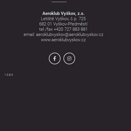
Aeroklub Vyškov, z.s.
Letiště Vyškov, č.p. 725
682 01 Vyškov-Předměstí
tel./fax
+420 727 883 881
email:
aeroklubvyskov@aeroklubvyskov.cz
www.aeroklubvyskov.cz
1.0.8.0