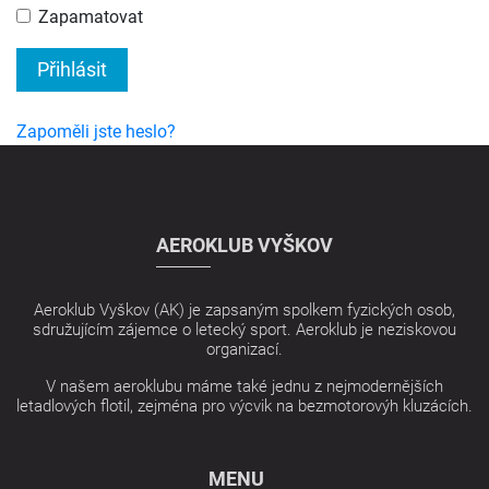
Zapamatovat
Přihlásit
Zapoměli jste heslo?
AEROKLUB VYŠKOV
Aeroklub Vyškov (AK) je zapsaným spolkem fyzických osob,
sdružujícím zájemce o letecký sport. Aeroklub je neziskovou
organizací.
V našem aeroklubu máme také jednu z nejmodernějších
letadlových flotil, zejména pro výcvik na bezmotorovýh kluzácích.
MENU