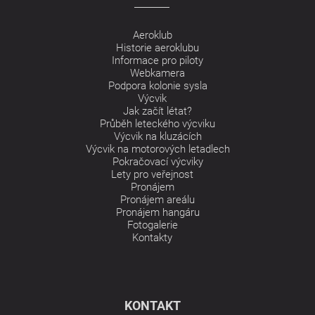
Aeroklub
Historie aeroklubu
Informace pro piloty
Webkamera
Podpora kolonie sysla
Výcvik
Jak začít létat?
Průběh leteckého výcviku
Výcvik na kluzácích
Výcvik na motorových letadlech
Pokračovací výcviky
Lety pro veřejnost
Pronájem
Pronájem areálu
Pronájem hangáru
Fotogalerie
Kontakty
KONTAKT