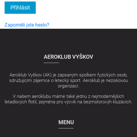
Přihlásit
Zapoměli jste heslo?
AEROKLUB VYŠKOV
Aeroklub Vyškov (AK) je zapsaným spolkem fyzických osob,
sdružujícím zájemce o letecký sport. Aeroklub je neziskovou
organizací.
V našem aeroklubu máme také jednu z nejmodernějších
letadlových flotil, zejména pro výcvik na bezmotorovýh kluzácích.
MENU