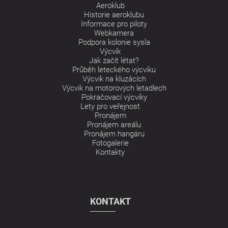
Aeroklub
Historie aeroklubu
Informace pro piloty
Webkamera
Podpora kolonie sysla
Výcvik
Jak začít létat?
Průběh leteckého výcviku
Výcvik na kluzácích
Výcvik na motorových letadlech
Pokračovací výcviky
Lety pro veřejnost
Pronájem
Pronájem areálu
Pronájem hangáru
Fotogalerie
Kontakty
KONTAKT