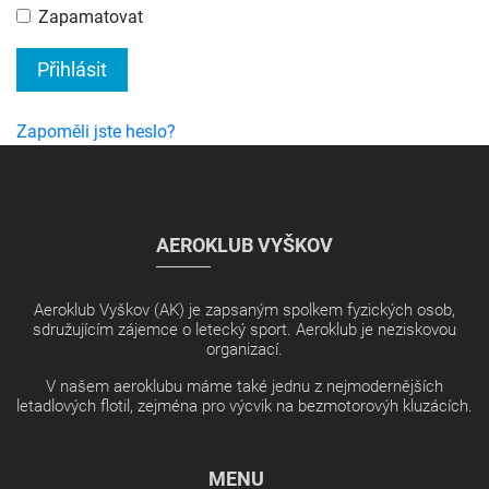
Zapamatovat
Přihlásit
Zapoměli jste heslo?
AEROKLUB VYŠKOV
Aeroklub Vyškov (AK) je zapsaným spolkem fyzických osob,
sdružujícím zájemce o letecký sport. Aeroklub je neziskovou
organizací.
V našem aeroklubu máme také jednu z nejmodernějších
letadlových flotil, zejména pro výcvik na bezmotorovýh kluzácích.
MENU