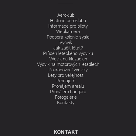
Aeroklub
Historie aeroklubu
Informace pro piloty
Webkamera
Podpora kolonie sysla
Výcvik
Jak začít létat?
Průběh leteckého výcviku
Výcvik na kluzácích
Výcvik na motorových letadlech
Pokračovací výcviky
Lety pro veřejnost
Pronájem
Pronájem areálu
Pronájem hangáru
Fotogalerie
Kontakty
KONTAKT