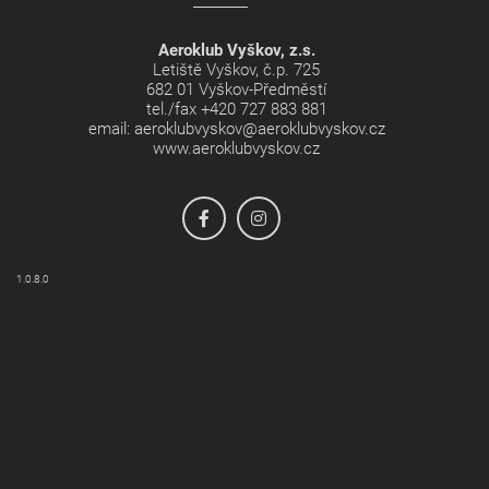
Aeroklub Vyškov, z.s.
Letiště Vyškov, č.p. 725
682 01 Vyškov-Předměstí
tel./fax
+420 727 883 881
email:
aeroklubvyskov@aeroklubvyskov.cz
www.aeroklubvyskov.cz
1.0.8.0