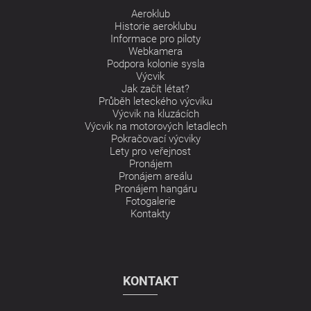
Aeroklub
Historie aeroklubu
Informace pro piloty
Webkamera
Podpora kolonie sysla
Výcvik
Jak začít létat?
Průběh leteckého výcviku
Výcvik na kluzácích
Výcvik na motorových letadlech
Pokračovací výcviky
Lety pro veřejnost
Pronájem
Pronájem areálu
Pronájem hangáru
Fotogalerie
Kontakty
KONTAKT