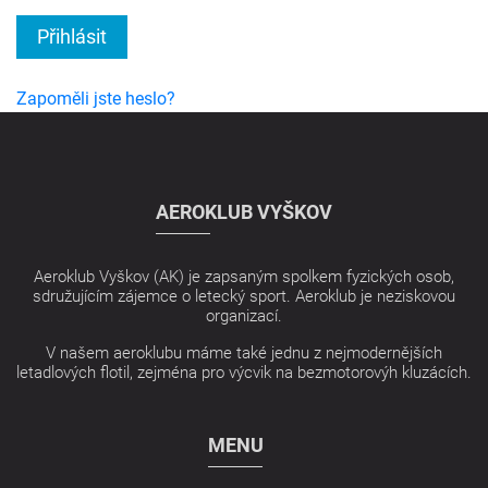
Přihlásit
Zapoměli jste heslo?
AEROKLUB VYŠKOV
Aeroklub Vyškov (AK) je zapsaným spolkem fyzických osob,
sdružujícím zájemce o letecký sport. Aeroklub je neziskovou
organizací.
V našem aeroklubu máme také jednu z nejmodernějších
letadlových flotil, zejména pro výcvik na bezmotorovýh kluzácích.
MENU