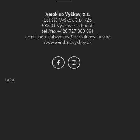
Aeroklub Vyškov, z.s.
Letiště Vyškov, č.p. 725
682 01 Vyškov-Předměstí
tel./fax
+420 727 883 881
email:
aeroklubvyskov@aeroklubvyskov.cz
www.aeroklubvyskov.cz
1.0.8.0