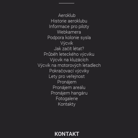
Aeroklub
Historie aeroklubu
Informace pro piloty
Webkamera
Podpora kolonie sysla
Výcvik
Jak začít létat?
Průběh leteckého výcviku
Výcvik na kluzácích
Výcvik na motorových letadlech
Pokračovací výcviky
Lety pro veřejnost
Pronájem
Pronájem areálu
Pronájem hangáru
Fotogalerie
Kontakty
KONTAKT