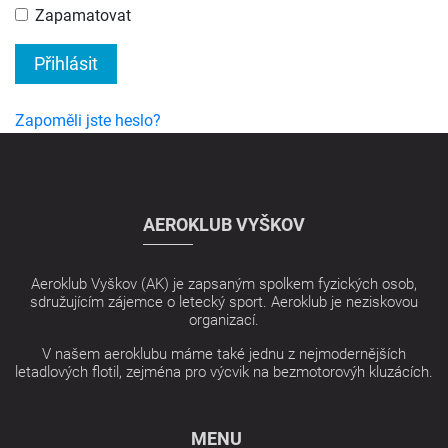
Zapamatovat
Přihlásit
Zapoměli jste heslo?
AEROKLUB VYŠKOV
Aeroklub Vyškov (AK) je zapsaným spolkem fyzických osob,
sdružujícím zájemce o letecký sport. Aeroklub je neziskovou
organizací.
V našem aeroklubu máme také jednu z nejmodernějších
letadlových flotil, zejména pro výcvik na bezmotorovýh kluzácích.
MENU